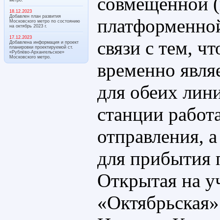
совмещённой (
18.12.2023
Добавлен план развития
платформенной
Московского метро по состоянию
на октябрь 2023 г.
17.12.2023
связи с тем, ч
Добавлена информация и проект
планировки проектируемой ст.
«Рублёво-Архангельское»
Московского метро.
временно явля
для обеих лини
станции работа
отправления, 
для прибытия 
Открытая на у
«Октябрьская