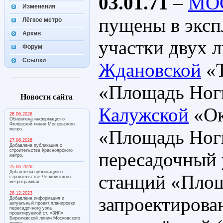
03.01.71
–
МО
Изменения
пущены в экс
Лёгкое метро
Архив
участки двух 
Форум
Ссылки
Ждановской
«Т
«Площадь Ног
Новости сайта
Калужской
«Ок
28.06.2026
Обновлена информация о
Филёвской линии Московского
метро.
«Площадь Ног
27.06.2026
Добавлена публикация о
строительстве Красноярского
пересадочный 
метро.
25.06.2026
Добавлены публикации о
станций «Площ
строительстве Челябинского
метротрамвая.
28.12.2023
запроектирова
Добавлена информация и
актуальный проект планировки
пересадочного узла
проектируемой ст. «ЗИЛ»
Бирюлёвской линии Московского
метро.