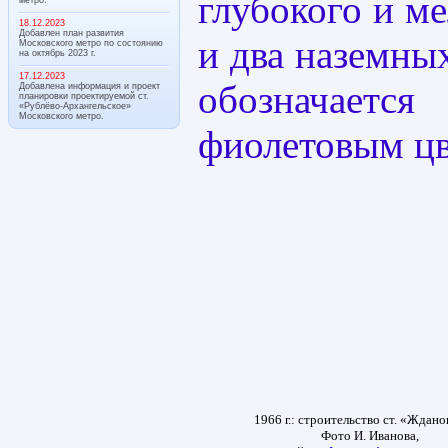
глубокого и м
18.12.2023
Добавлен план развития
и два наземны
Московского метро по состоянию
на октябрь 2023 г.
17.12.2023
обозначает
Добавлена информация и проект
планировки проектируемой ст.
«Рублёво-Архангельское»
Московского метро.
фиолетовым цв
1966 г.: строительство ст. «Ждано
Фото И. Иванова,