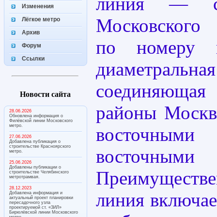
линия — се
Изменения
Московского
Лёгкое метро
Архив
по номеру 
Форум
Ссылки
диаметрал
соединяющая 
Новости сайта
районы Москв
28.06.2026
Обновлена информация о
Филёвской линии Московского
метро.
восточны
27.06.2026
Добавлена публикация о
строительстве Красноярского
восточным
метро.
25.06.2026
Добавлены публикации о
Преимуществ
строительстве Челябинского
метротрамвая.
28.12.2023
линия включае
Добавлена информация и
актуальный проект планировки
пересадочного узла
проектируемой ст. «ЗИЛ»
Бирюлёвской линии Московского
метро.