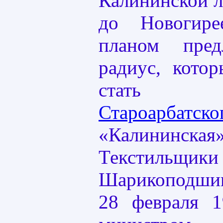
Калининской 
до Новогир
планом пред
радиус, кото
стать пр
Староарбатско
«Калининск
Текстиль
Шарикоподши
28 февраля 1