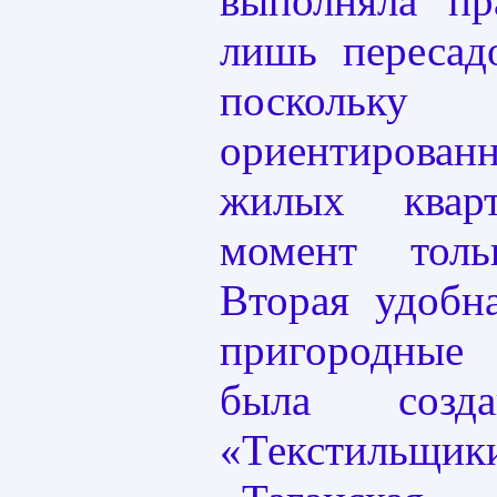
выполняла пр
лишь пересад
поскольку
ориентирован
жилых квар
момент толь
Вторая удобн
пригородные
была созд
«Текстильщ