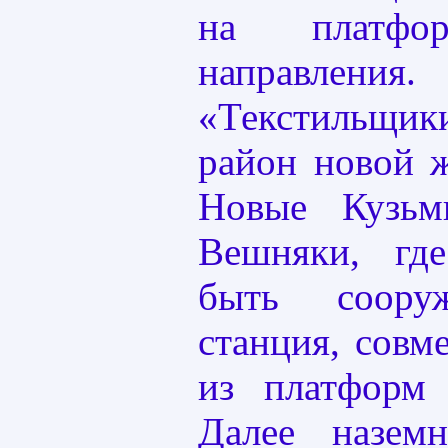
на платфор
направлен
«Текстильщики
район новой 
Новые Кузьм
Вешняки, гд
быть соору
станция, совм
из платформ 
Далее назем