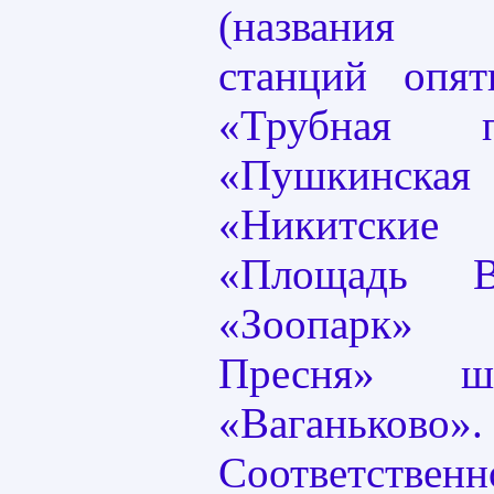
(названия 
станций опя
«Трубная 
«Пушкинска
«Никитски
«Площадь В
«Зоопарк»
Пресня» 
«Ваганьково».
Соответствен