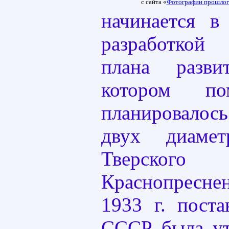
с сайта «
Фотографии прошлог
начинается в
разработкой 
плана разв
котором по
планировалос
двух диамет
Тверского 
Краснопреснен
1933 г. пост
СССР была ут