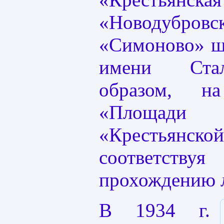
«Новодуб
«Симоново» шё
имени Стал
образом, н
«Площади 
«Крестьянс
соответству
прохождению 
В 1934 г.