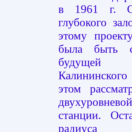
в 1961 г. С
глубокого зал
этому проект
была быть 
будущей
Калининског
этом рассмат
двухуровнево
станции. Ост
радиуса пр