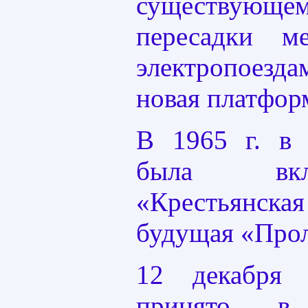
существующе
пересадки 
электропоезд
новая платфор
В 1965 г. в 
была вкл
«Крестьянск
будущая «Прол
12 декабря
принято в 