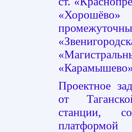
ст. «Краснопре
«Хорошёв
промежуточн
«Звенигородск
«Магистраль
«Карамышево»
Проектное за
от Таганск
станции, с
платформой