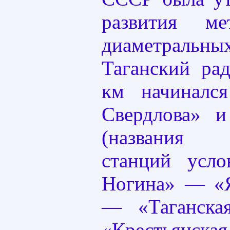
развития м
диаметрал
Таганский ра
км начиналс
Свердлова» и
(названия 
станций усл
Ногина» — «Я
— «Таганск
«Крестьянск