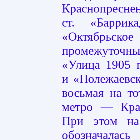
Краснопресне
ст. «Баррик
«Октябрьс
промежуточн
«Улица 1905 г
и «Полежаевск
восьмая на т
метро — Крас
При этом на
обозначалась