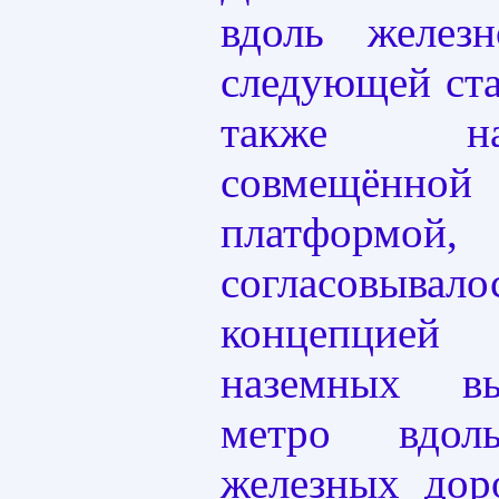
вдоль желез
следующей ст
также н
совмещённ
платфор
согласовыв
концепцией 
наземных в
метро вдол
железных дор