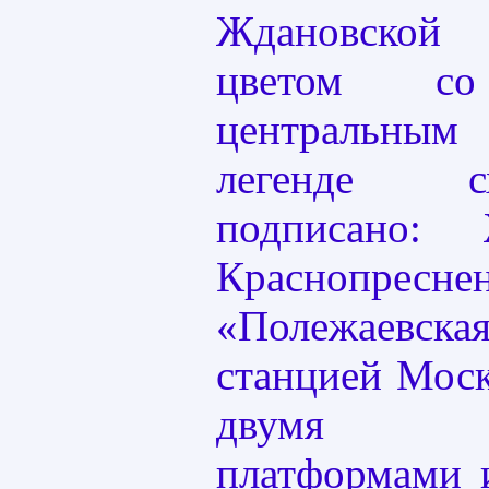
Ждановской
цветом со
центральны
легенде 
подписано:
Краснопресн
«Полежаевска
станцией Моск
двумя пас
платформами 