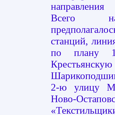
направлени
Всего н
предполагало
станций, лини
по плану 1
Крестьянск
Шарикоподшип
2-ю улицу М
Ново-Остаповс
«Текстильщик