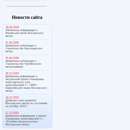
Новости сайта
28.06.2026
Обновлена информация о
Филёвской линии Московского
метро.
27.06.2026
Добавлена публикация о
строительстве Красноярского
метро.
25.06.2026
Добавлены публикации о
строительстве Челябинского
метротрамвая.
28.12.2023
Добавлена информация и
актуальный проект планировки
пересадочного узла
проектируемой ст. «ЗИЛ»
Бирюлёвской линии Московского
метро.
18.12.2023
Добавлен план развития
Московского метро по состоянию
на октябрь 2023 г.
17.12.2023
Добавлена информация и проект
планировки проектируемой ст.
«Рублёво-Архангельское»
Московского метро.