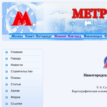
Главная
Города
Новости
Строительство
Нижегородск
Планы
Статьи
© А. Су
Архив
Картографическая основ
Форум
Ссылки