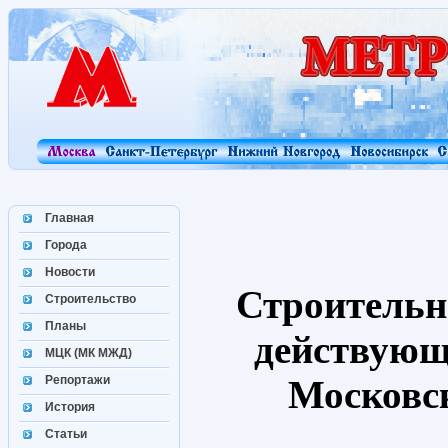
Главная
Города
Новости
Строительн
Строительство
Планы
действующ
МЦК (МК МЖД)
Репортажи
Московс
История
Статьи