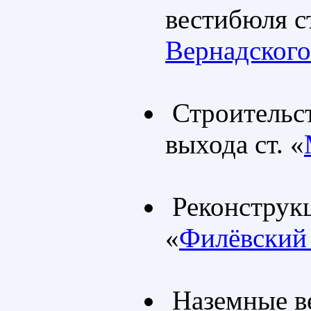
вестибюля ст
Вернадского
Строительст
выхода ст. «
Реконструкц
«
Филёвский
Наземные ве