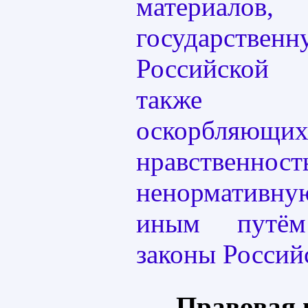
материалов,
государств
Российской
также ма
оскорбляющи
нравственнос
ненормативн
иным путём
законы Россий
Правовая