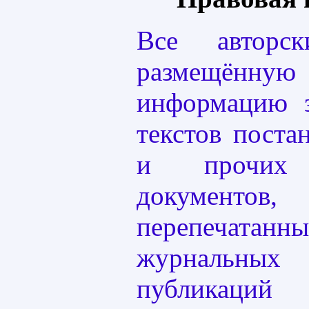
Все авторс
размещённ
информацию 
текстов поста
и прочих 
документо
перепечатан
журнальны
публикаций