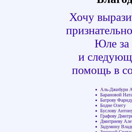
Хочу выраз
признательно
Юле за
и следующ
помощь в со
Аль-Джибури А
Барановой Нат
Батрову Фарид
Бодне Олегу
Буслову Антон
Графову Дмит
Дмитриеву Але
Задумину Влад
Зениной Светл