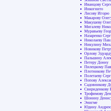
Иванцову Серг
Инкогнито
Лисову Игорю
Макарову Олег
Макушеву Оле
Мигалеву Ник
Муравьеву Гео
Назаренко Сер
Николаеву Пав
Никулину Мих
Новикову Петр
Орлову Эдуард
Пальшину Але
Петеру Донну
Пилецкому Па
Плотникову Пе
Полетаеву Сер
Попову Алексан
Садовникову 
Свириденкову 
Трофимову Ден
Шонину Денис
Энигме
Юдину Андре