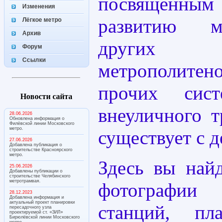
посвящённым 
Изменения
развитию м
Лёгкое метро
Архив
других р
Форум
Ссылки
метрополит
прочих сист
Новости сайта
внеуличного т
28.06.2026
Обновлена информация о
Филёвской линии Московского
метро.
существует с д
27.06.2026
Добавлена публикация о
строительстве Красноярского
метро.
Здесь вы най
25.06.2026
Добавлены публикации о
строительстве Челябинского
метротрамвая.
фотографии 
28.12.2023
Добавлена информация и
актуальный проект планировки
станций, п
пересадочного узла
проектируемой ст. «ЗИЛ»
Бирюлёвской линии Московского
метро.