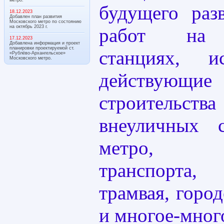
будущего раз
18.12.2023
Добавлен план развития
Московского метро по состоянию
на октябрь 2023 г.
работ на 
17.12.2023
Добавлена информация и проект
планировки проектируемой ст.
станциях, и
«Рублёво-Архангельское»
Московского метро.
действую
строител
внеуличных с
метро, мон
транспорта
трамвая, горо
и многое-мног