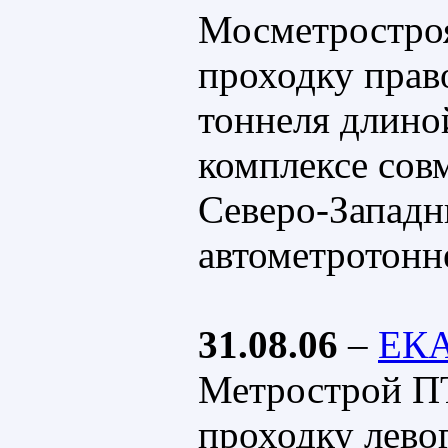
Мосметростро
проходку право
тоннеля длино
комплексе со
Северо-Запад
автометротонн
31.08.06
–
ЕК
Метрострой П
проходку лево