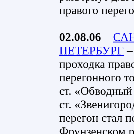
правого перего
02.08.06
–
СА
ПЕТЕРБУРГ
–
проходка право
перегонного т
ст. «Обводный
ст. «Звенигор
перегон стал 
Фрунзенском р