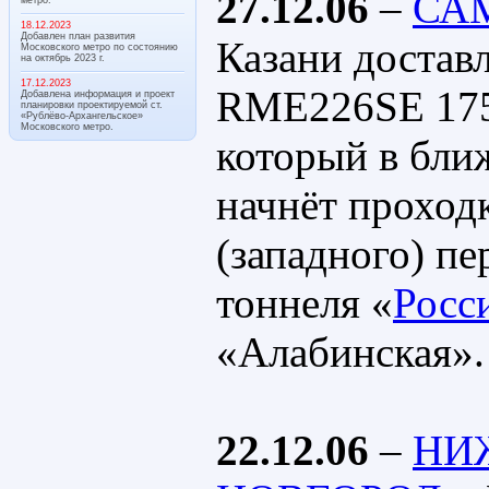
27.12.06
–
СА
18.12.2023
Добавлен план развития
Казани достав
Московского метро по состоянию
на октябрь 2023 г.
17.12.2023
RME226SE 17
Добавлена информация и проект
планировки проектируемой ст.
«Рублёво-Архангельское»
Московского метро.
который в бли
начнёт проход
(западного) пе
тоннеля «
Росс
«Алабинская».
22.12.06
–
НИ