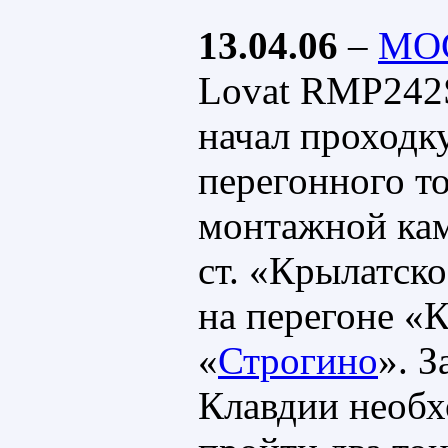
13.04.06
–
МО
Lovat RMP242
начал проходк
перегонного т
монтажной кам
ст. «Крылатск
на перегоне «
«
Строгино
». З
Клавдии необх