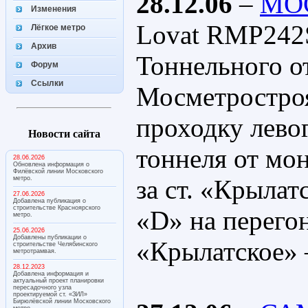
28.12.06
–
МО
Изменения
Lovat RMP242
Лёгкое метро
Архив
Тоннельного о
Форум
Ссылки
Мосметростро
проходку лево
Новости сайта
тоннеля от мо
28.06.2026
Обновлена информация о
Филёвской линии Московского
метро.
за ст. «Крылат
27.06.2026
Добавлена публикация о
строительстве Красноярского
«D» на перего
метро.
25.06.2026
Добавлены публикации о
«Крылатское»
строительстве Челябинского
метротрамвая.
28.12.2023
Добавлена информация и
актуальный проект планировки
пересадочного узла
проектируемой ст. «ЗИЛ»
Бирюлёвской линии Московского
метро.