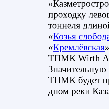
«Казметростро
проходку лево
тоннеля длиной
«
Козья слобод
«
Кремлёвская
ТПМК Wirth А
Значительную 
ТПМК будет п
дном реки Каз