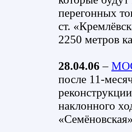
перегонных то
ст. «Кремлёвс
2250 метров к
28.04.06
–
МО
после 11-меся
реконструкции
наклонного ход
«Семёновская»