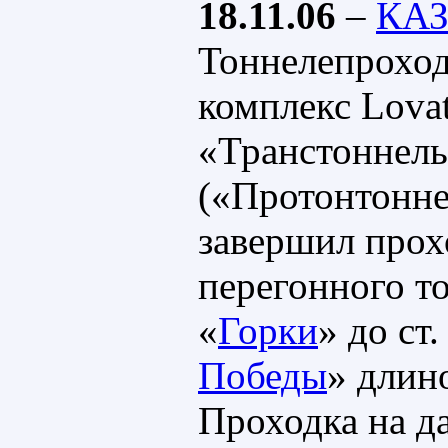
18.11.06
–
КА
Тоннелепрохо
комплекс Lova
«Транстоннель
(«Протонтонне
завершил прох
перегонного то
«
Горки
» до ст.
Победы
» длин
Проходка на д