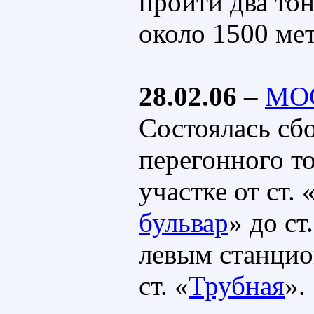
пройти два то
около 1500 ме
28.02.06
–
МО
Состоялась сб
перегонного т
участке от ст. 
бульвар
» до ст
левым станци
ст. «
Трубная
».