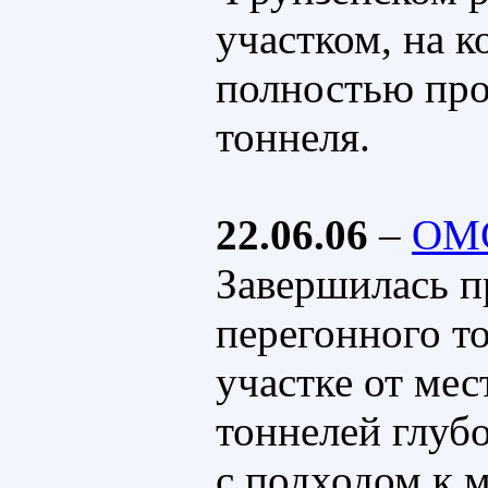
участком, на к
полностью пр
тоннеля.
22.06.06
–
ОМ
Завершилась п
перегонного т
участке от ме
тоннелей глуб
с подходом к 