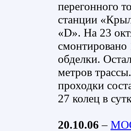
перегонного т
станции «Крыл
«D». На 23 ок
смонтировано 
обделки. Оста
метров трассы
проходки соста
27 колец в сут
20.10.06
–
МО