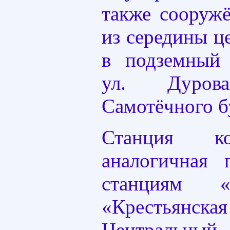
также сооруж
из середины ц
в подземный
ул. Дуро
Самотёчного б
Станция кол
аналогичная 
станциям «
«Крестьянс
Центральный 