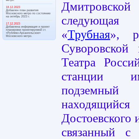
Дмитровс
18.12.2023
Добавлен план развития
Московского метро по состоянию
следующая 
на октябрь 2023 г.
17.12.2023
Добавлена информация и проект
«
Трубная
», р
планировки проектируемой ст.
«Рублёво-Архангельское»
Московского метро.
Суворовской 
Театра Росси
станции и
подземный
находящийся
Достоевского 
связанный с