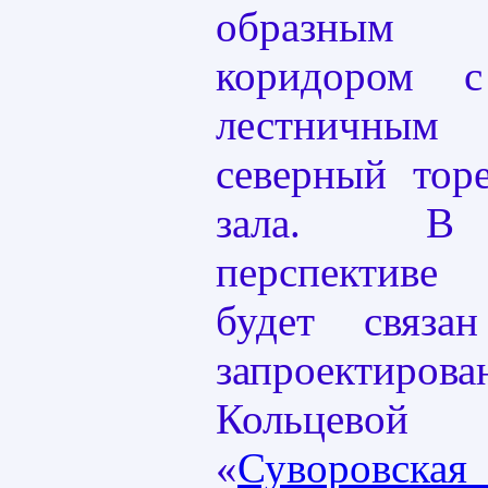
образным
коридором 
лестничны
северный тор
зала. В 
перспектив
будет связа
запроекти
Кольцевой
«
Суворовска