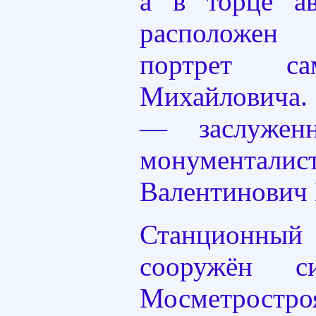
а в торце ав
расположе
портрет са
Михайловича
— заслужен
монумент
Валентинович 
Станционн
сооружён с
Мосметрост