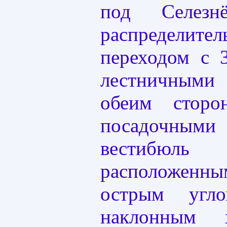
под Селезн
распределит
переходом с 
лестничным
обеим стор
посадочным
вестибю
расположенн
острым угл
наклонным