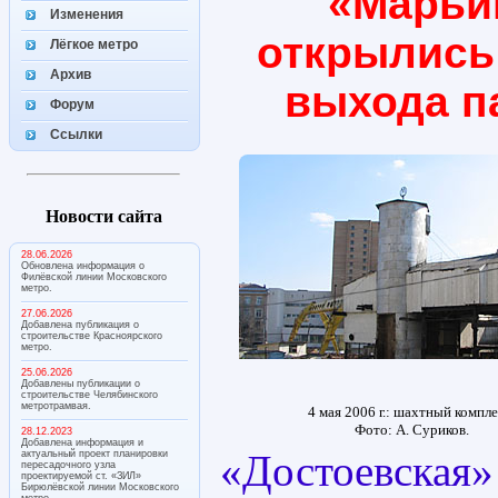
«Марьи
Изменения
открылись
Лёгкое метро
Архив
выхода п
Форум
Ссылки
Новости сайта
28.06.2026
Обновлена информация о
Филёвской линии Московского
метро.
27.06.2026
Добавлена публикация о
строительстве Красноярского
метро.
25.06.2026
Добавлены публикации о
строительстве Челябинского
метротрамвая.
4 мая 2006 г.: шахтный компле
Фото: А. Суриков.
28.12.2023
Добавлена информация и
«Достоевска
актуальный проект планировки
пересадочного узла
проектируемой ст. «ЗИЛ»
Бирюлёвской линии Московского
метро.