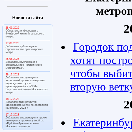
метро
Новости сайта
2
28.06.2026
Обновлена информация о
Филёвской линии Московского
метро.
Городок по
27.06.2026
Добавлена публикация о
строительстве Красноярского
метро.
хотят постр
25.06.2026
Добавлены публикации о
строительстве Челябинского
метротрамвая.
чтобы выбит
28.12.2023
Добавлена информация и
актуальный проект планировки
вторую ветк
пересадочного узла
проектируемой ст. «ЗИЛ»
Бирюлёвской линии Московского
метро.
18.12.2023
2
Добавлен план развития
Московского метро по состоянию
на октябрь 2023 г.
17.12.2023
Добавлена информация и проект
Екатеринбу
планировки проектируемой ст.
«Рублёво-Архангельское»
Московского метро.