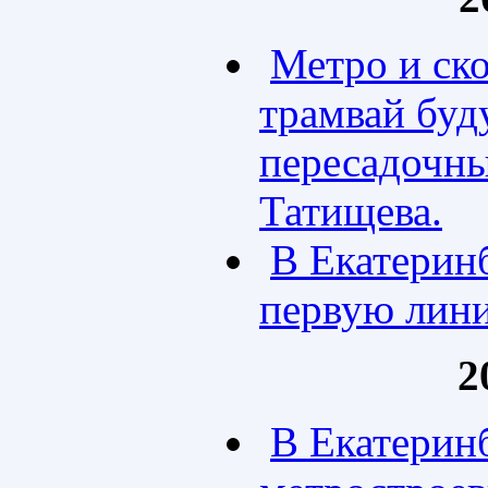
Метро и ск
трамвай буд
пересадочны
Татищева.
В Екатерин
первую лин
2
В Екатерин