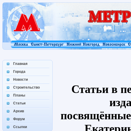
Главная
Города
Новости
Статьи в п
Строительство
Планы
изд
Статьи
Архив
посвящённые
Форум
Екатери
Ссылки