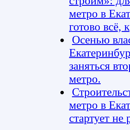
строим»: дл
метро в Ека
готово всё, 
Осенью вла
Екатеринбур
заняться вто
метро.
Строительст
метро в Ека
стартует не 