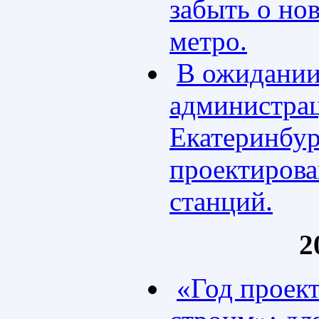
забыть о но
метро.
В ожидании
администра
Екатеринбур
проектиров
станций.
2
«Год проек