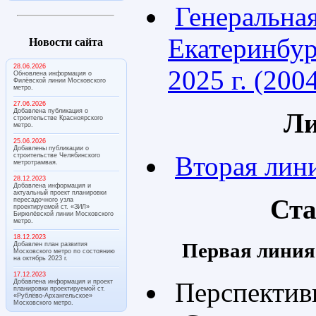
Генеральная
Екатеринбур
Новости сайта
28.06.2026
2025 г. (2004
Обновлена информация о
Филёвской линии Московского
метро.
27.06.2026
Добавлена публикация о
Л
строительстве Красноярского
метро.
25.06.2026
Добавлены публикации о
Вторая лин
строительстве Челябинского
метротрамвая.
28.12.2023
Добавлена информация и
актуальный проект планировки
Ст
пересадочного узла
проектируемой ст. «ЗИЛ»
Бирюлёвской линии Московского
метро.
18.12.2023
Первая линия
Добавлен план развития
Московского метро по состоянию
на октябрь 2023 г.
17.12.2023
Перспективн
Добавлена информация и проект
планировки проектируемой ст.
«Рублёво-Архангельское»
Московского метро.