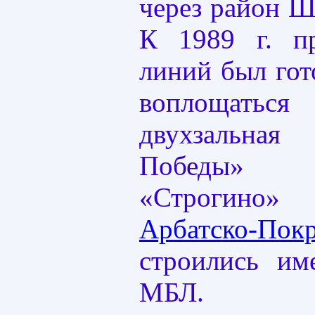
через район Ш
К 1989 г. п
линий был гот
воплощаться
двухзальна
Победы» 
«Строгино
Арбатско-По
строились им
МБЛ.