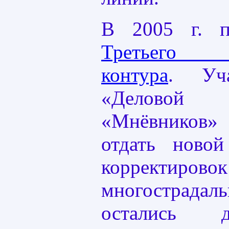
В 2005 г. п
Третьего п
контура
. Уч
«Деловой
«Мнёвников» 
отдать ново
корректиров
многострада
остались д