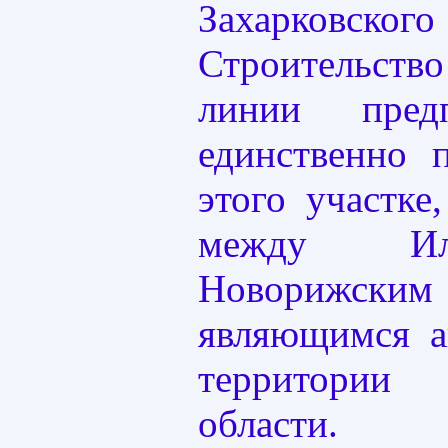
Захарковск
Строительст
линии пред
единственно 
этого участке
между Ил
Новорижск
являющимся а
территории
области.