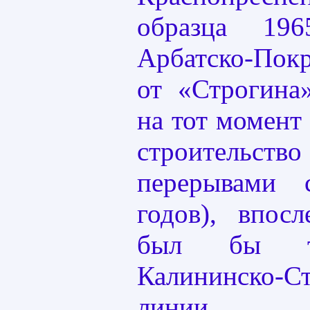
образца 19
Арбатско-По
от «Строгина
на тот момент
строительс
перерывами 
годов), впос
был бы та
Калининско-С
линии.