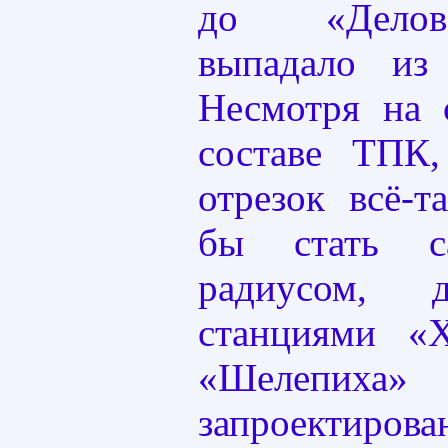
до «Делов
выпадало из
Несмотря на 
составе ТПК,
отрезок всё-
бы стать са
радиусом, 
станциями «
«Шелепи
запроектир