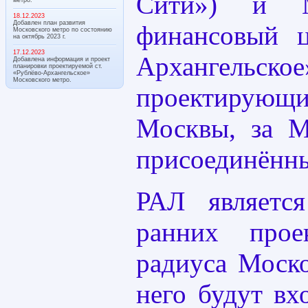
Сити») и М
18.12.2023
Добавлен план развития
финансовый ц
Московского метро по состоянию
на октябрь 2023 г.
17.12.2023
Архангельское
Добавлена информация и проект
планировки проектируемой ст.
«Рублёво-Архангельское»
Московского метро.
проектирующ
Москвы, за 
присоединённы
РАЛ являетс
ранних прое
радиуса Моско
него будут вх