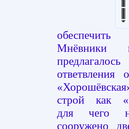
обеспечит
Мнёвники м
предлагало
ответвления
«Хорошёвска
строй как «П
для чего 
сооружено д