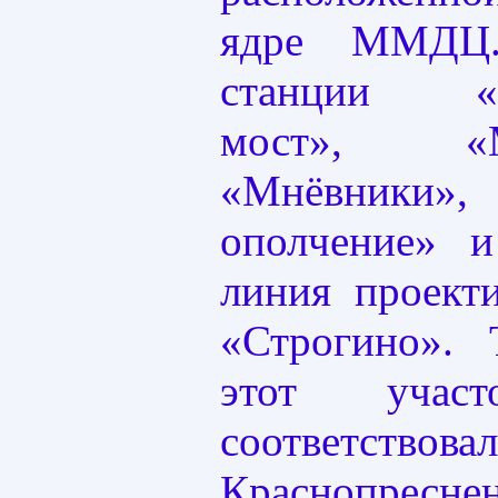
ядре ММДЦ.
станции «Ш
мост», «Ма
«Мнёвники»
ополчение» 
линия проекти
«Строгино». 
этот участ
соответствов
Краснопресне