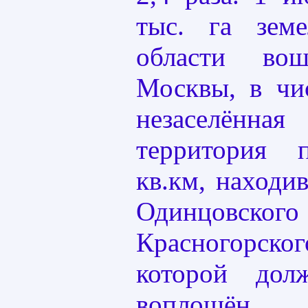
тыс. га зем
области во
Москвы, в чи
незаселённ
территория 
кв.км, находи
Одинцо
Красногорско
которой до
воплощё