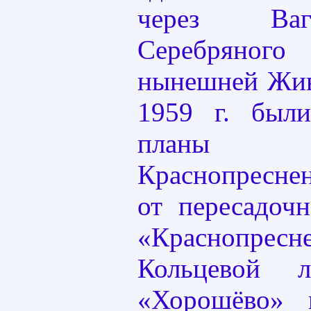
через Ваг
Серебряног
нынешней Жив
1959 г. был
планы стр
Краснопресне
от пересадочн
«Краснопресн
Кольцевой 
«Хорошёво»