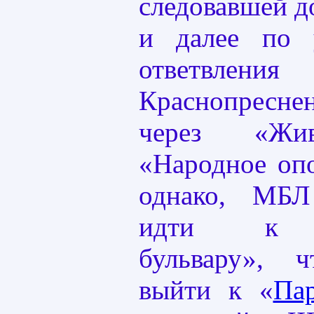
следовавшей до
и далее по 
ответвления
Краснопресне
через «Жи
«Народное опо
однако, МБ
идти к «
бульвару», 
выйти к «
Па