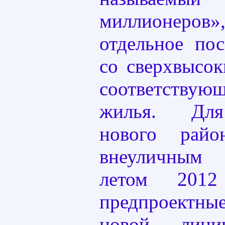
миллионеро
отдельное по
со сверхвысо
соответствую
жилья. Для
нового райо
внеуличным
летом 2012
предпроект
новой лин