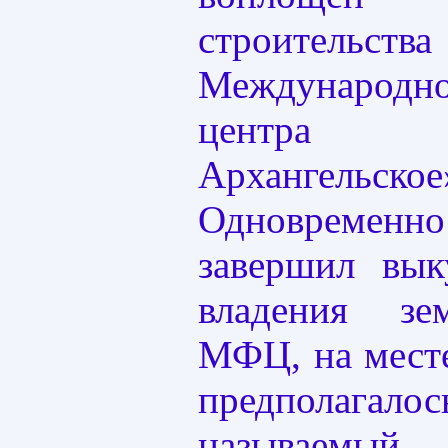
строительства
Международно
центра 
Архангельское
Одновремен
завершил вык
владения зе
МФЦ, на месте
предполагалос
называем