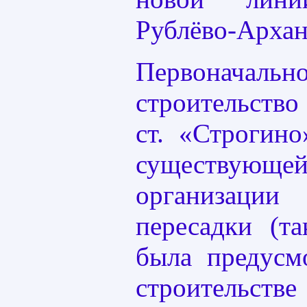
Рублёво-Архан
Первоначальн
строительств
ст. «Строгино
существу
организаци
пересадки (та
была предусм
строитель