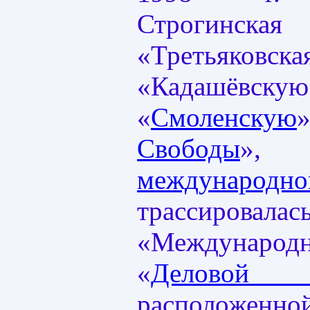
Строгинская
«Третьяков
«Кадашёвскую
«
Смоленскую
Свободы
»
международ
трассирова
«Международ
«
Делово
расположенно