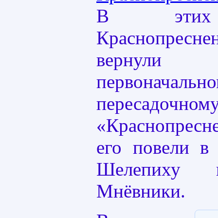
В этих 
Краснопресн
вернули
первоначальн
пересадочн
«Краснопресн
его повели в
Шелепиху 
Мнёвники.