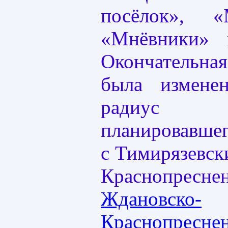
посёлок», «М
«Мнёвники» 
Окончательн
была измене
радиус
планировавше
с Тимирязевск
Краснопре
Ждановско-
Краснопресне