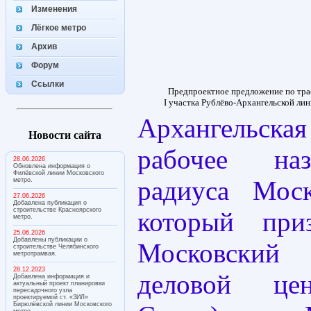
Изменения
Лёгкое метро
Архив
Форум
Ссылки
Предпроектное предложение по тра
I участка Рублёво-Архангельской лини
Архангельска
Новости сайта
рабочее на
28.06.2026
Обновлена информация о
Филёвской линии Московского
радиуса Моск
метро.
27.06.2026
Добавлена публикация о
строительстве Красноярского
который при
метро.
25.06.2026
Добавлены публикации о
Московский 
строительстве Челябинского
метротрамвая.
28.12.2023
деловой це
Добавлена информация и
актуальный проект планировки
пересадочного узла
проектируемой ст. «ЗИЛ»
Бирюлёвской линии Московского
метро.