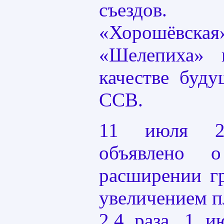
съездов
«Хорошё
«Шелепиха» 
качестве буд
ССВ.
11 июля 2
объявлено о
расширении г
увеличением п
2,4 раза. 1 и