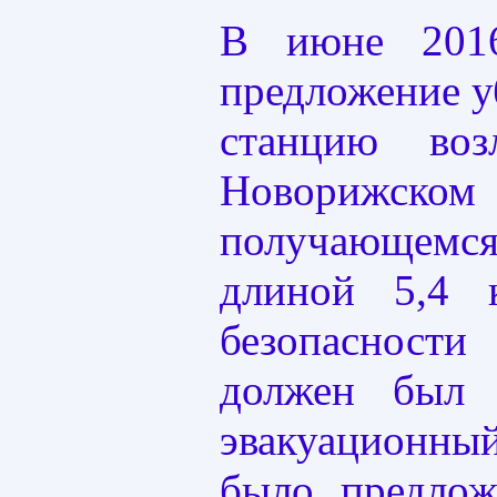
В июне 2016
предложение у
станцию во
Новорижско
получающем
длиной 5,4
безопасности
должен был 
эвакуационны
было предлож