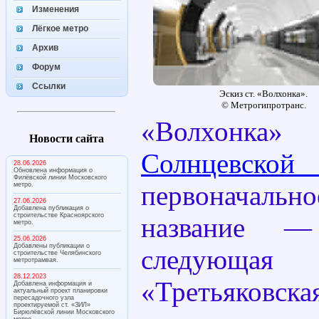
Изменения
Лёгкое метро
Архив
Форум
Ссылки
Эскиз ст. «Волхонка».
© Метрогипротранс.
«Волхонк
Новости сайта
Солнцевс
28.06.2026
Обновлена информация о
Филёвской линии Московского
первоначаль
метро.
27.06.2026
Добавлена публикация о
строительстве Красноярского
название —
метро.
25.06.2026
Добавлены публикации о
следующая 
строительстве Челябинского
метротрамвая.
28.12.2023
«Третьяковска
Добавлена информация и
актуальный проект планировки
пересадочного узла
проектируемой ст. «ЗИЛ»
Бирюлёвской линии Московского
метро.