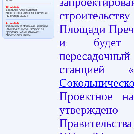
запроект
18.12.2023
Добавлен план развития
строительс
Московского метро по состоянию
на октябрь 2023 г.
17.12.2023
Площади Преч
Добавлена информация и проект
планировки проектируемой ст.
«Рублёво-Архангельское»
Московского метро.
и будет о
пересадоч
станцией «К
Сокольнич
Проектное на
утверждено 
Правительств