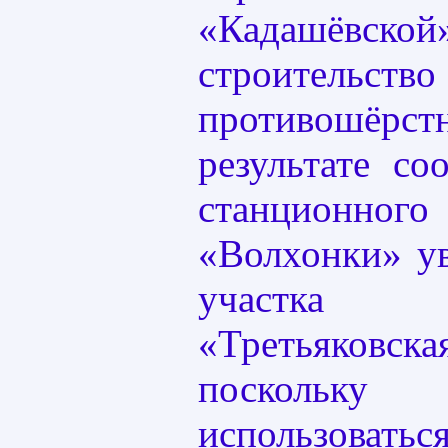
«Кадашёвской»
строительство
противошёрст
результате со
станционн
«Волхонки» ув
участка
«Третьяковска
поскольк
использовать