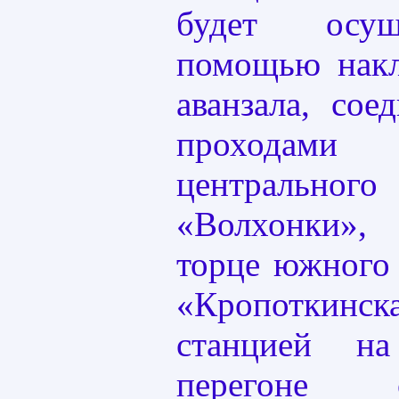
будет осущ
помощью накл
аванзала, сое
проходами 
централь
«Волхонки»,
торце южного
«Кропоткин
станцией на
перегоне 