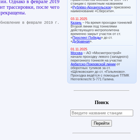
нии. Однако в феврале 2019
станции с проектным названием
нт трассировки, после чего
«
Рублёво-Архангельское
» присвоено
наименование «Сберсити».
 прекращены.
03.11.2025
Казань
– На время проходки тоннелей
обновление в феврале 2019 г.
Второй линии под тоннелями
действующего метрополитена
временно закрыт участок от ст.
«
Проспект Победы
» до ст.
«
Дубравная
».
01.11.2025
Москва
– АО «Мосметрострой»
начало проходку левого (западного)
перегонного тоннеля на участке
Арбатско-Покровской линии
от
оборотных тупиков за ст.
«Щёлковская» до ст. «Гольяново».
Проходка ведётся с помощью ТПМК
Herrenknecht S-771 Галина.
Поиск