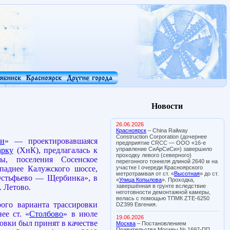
Новости
26.06.2026
Красноярск
– China Railway
Construction Corporation (дочернее
ки
» — проектировавшаяся
предприятие CRCC — ООО «16-е
управление СиАрСиСи») завершило
арку
(ХнК), предлагалась к
проходку левого (северного)
ы, поселения Сосенское
перегонного тоннеля длиной 2640 м на
участке I очереди Красноярского
ападнее Калужского шоссе,
метротрамвая от ст. «
Высотная
» до ст.
Остьфьево — Щербинка», в
«
Улица Копылова
». Проходка,
завершённая в грунте вследствие
. Летово.
неготовности демонтажной камеры,
велась с помощью ТПМК ZTE-6250
рого варианта трассировки
DZ399 Евгения.
ее ст. «
Столбово
» в июле
19.06.2026
ровки был принят в качестве
Москва
– Постановлением
Правительства Москвы № 1697-ПП