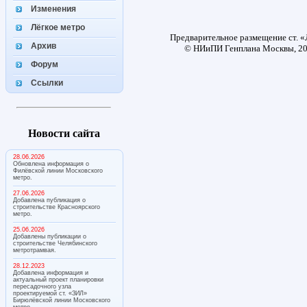
Изменения
Лёгкое метро
Предварительное размещение ст. 
Архив
© НИиПИ Генплана Москвы, 201
Форум
Ссылки
Новости сайта
28.06.2026
Обновлена информация о
Филёвской линии Московского
метро.
27.06.2026
Добавлена публикация о
строительстве Красноярского
метро.
25.06.2026
Добавлены публикации о
строительстве Челябинского
метротрамвая.
28.12.2023
Добавлена информация и
актуальный проект планировки
пересадочного узла
проектируемой ст. «ЗИЛ»
Бирюлёвской линии Московского
метро.