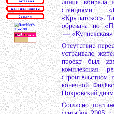
линия вбирала 
станциями «
«Крылатское». Т
обрезана по «П
— «Кунцевская» с
Отсутствие перес
устраивало жите
проект был из
комплексная р
строительством 
конечной Филёвс
Покровский диам
Согласно поста
сентября 2005 