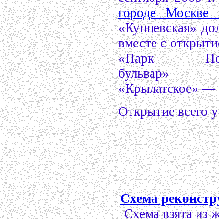
городе Москве 
«Кунцевская» до
вместе с открыт
«Парк По
бульвар
«Крылатское» —
Открытие всего у
Схема реконстр
Схема взята из 