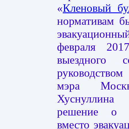
«
Кленовый бу
нормативам б
эвакуацион
февраля 201
выездного 
руководство
мэра Мос
Хуснуллина
решение о п
вместо эвакуа