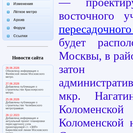
— проектир
Изменения
восточного 
Лёгкое метро
Архив
пересадочного
Форум
Ссылки
будет распо
Москвы, в рай
Новости сайта
затон
28.06.2026
Обновлена информация о
Филёвской линии Московского
метро.
административ
27.06.2026
Добавлена публикация о
строительстве Красноярского
мкр. Нагати
метро.
25.06.2026
Добавлены публикации о
Коломенс
строительстве Челябинского
метротрамвая.
28.12.2023
Коломенской н
Добавлена информация и
актуальный проект планировки
пересадочного узла
проектируемой ст. «ЗИЛ»
Бирюлёвской линии Московского
метро.