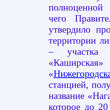
полноценной 
чего Правит
утвердило пр
территории ли
– участка
«Каширск
«
Нижегородс
станцией, пол
название «Наг
которое до 20