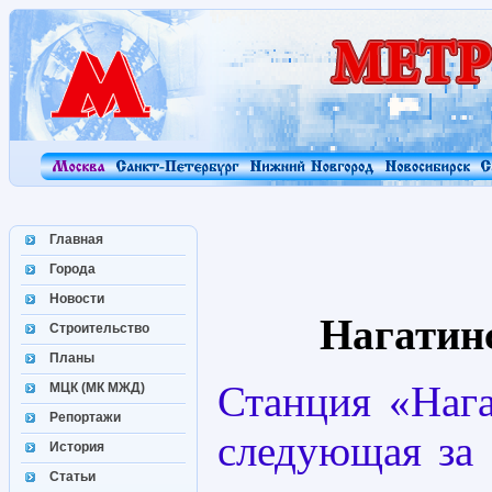
Главная
Города
Новости
Нагатин
Строительство
Планы
Станция «Нага
МЦК (МК МЖД)
Репортажи
следующая за 
История
Статьи