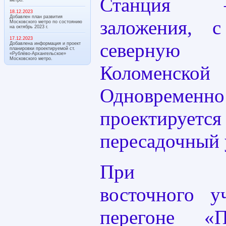
Станция 
18.12.2023
Добавлен план развития
заложения, 
Московского метро по состоянию
на октябрь 2023 г.
17.12.2023
северну
Добавлена информация и проект
планировки проектируемой ст.
«Рублёво-Архангельское»
Московского метро.
Коломен
Одновременн
проектируетс
пересадочный 
При прое
восточного 
перегоне «