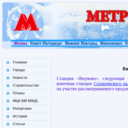
Главная
Вн
Города
Новости
Станция «Внуково», следующая 
конечная станция
Солнцевского ра
Строительство
на участке рассматриваемого продле
Планы
МЦК (МК МЖД)
Репортажи
История
Статьи