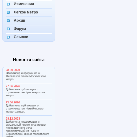
Изменения
Лёгкое метро
Архив
Форум
Ссылки
Новости сайта
28.06.2026
Обновлена информация о
Филёвской линии Московского
метро.
27.06.2026
Добавлена публикация о
строительстве Красноярского
метро.
25.06.2026
Добавлены публикации о
строительстве Челябинского
метротрамвая.
28.12.2023
Добавлена информация и
актуальный проект планировки
пересадочного узла
проектируемой ст. «ЗИЛ»
Бирюлёвской линии Московского
метро.