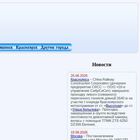
Новости
26.06.2026
Красноярск
– China Railway
Construction Corporation (дочернее
предприятие CRCC — ООО «16-е
управление СиАрСиСи») завершило
проходку левого (северного)
перегонного тоннеля длиной 2640 м на
участке I очереди Красноярского
метротрамвая от ст. «
Высотная
» до ст.
«
Улица Копылова
». Проходка,
завершённая в грунте вследствие
неготовности демонтажной камеры,
велась с помощью ТПМК ZTE-6250
DZ399 Евгения.
19.06.2026
Москва
– Постановлением
Правительства Москвы № 1697-ПП