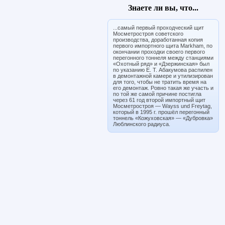
Знаете ли вы, что...
...самый первый проходческий щит
Мосметростроя советского
производства, доработанная копия
первого импортного щита Markham, по
окончании проходки своего первого
перегонного тоннеля между станциями
«Охотный ряд» и «Дзержинская» был
по указанию Е. Т. Абакумова распилен
в демонтажной камере и утилизирован
для того, чтобы не тратить время на
его демонтаж. Ровно такая же участь и
по той же самой причине постигла
через 61 год второй импортный щит
Мосметростроя — Wayss und Freytag,
который в 1995 г. прошёл перегонный
тоннель «Кожуховская» — «Дубровка»
Люблинского радиуса.