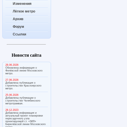
Изменения
Лёгкое метро
Архив
Форум
Ссылки
Новости сайта
28.06.2026
Обновлена информация о
Филёвской линии Московского
метро.
27.06.2026
Добавлена публикация о
строительстве Красноярского
метро.
25.06.2026
Добавлены публикации о
строительстве Челябинского
метротрамвая.
28.12.2023
Добавлена информация и
актуальный проект планировки
пересадочного узла
проектируемой ст. «ЗИЛ»
Бирюлёвской линии Московского
метро.