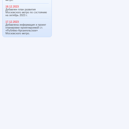
18.12.2023
Добавлен план развития
Московского метро по состоянию
на октябрь 2023 г.
17.12.2023
Добавлена информация и проект
планировки проектируемой ст.
«Рублёво-Архангельское»
Московского метро.