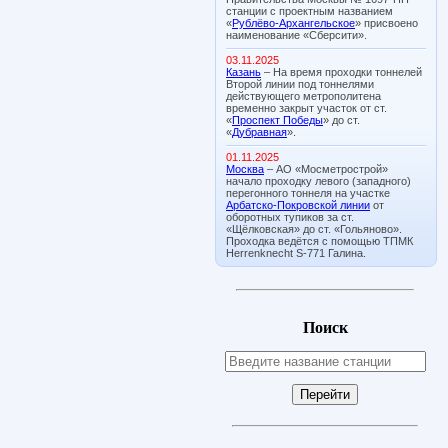
станции с проектным названием
«
Рублёво-Архангельское
» присвоено
наименование «Сберсити».
03.11.2025
Казань
– На время проходки тоннелей
Второй линии под тоннелями
действующего метрополитена
временно закрыт участок от ст.
«
Проспект Победы
» до ст.
«
Дубравная
».
01.11.2025
Москва
– АО «Мосметрострой»
начало проходку левого (западного)
перегонного тоннеля на участке
Арбатско-Покровской линии
от
оборотных тупиков за ст.
«Щёлковская» до ст. «Гольяново».
Проходка ведётся с помощью ТПМК
Herrenknecht S-771 Галина.
Поиск