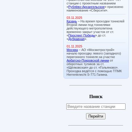
станции с проектным названием
«
Рублёво-Архангельское
» присвоено
наименование «Сберсити».
03.11.2025
Казань
– На время проходки тоннелей
Второй линии под тоннелями
действующего метрополитена
временно закрыт участок от ст.
«
Проспект Победы
» до ст.
«
Дубравная
».
01.11.2025
Москва
– АО «Мосметрострой»
начало проходку левого (западного)
перегонного тоннеля на участке
Арбатско-Покровской линии
от
оборотных тупиков за ст.
«Щёлковская» до ст. «Гольяново».
Проходка ведётся с помощью ТПМК
Herrenknecht S-771 Галина.
Поиск