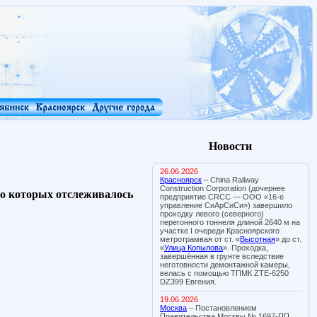
Новости
26.06.2026
Красноярск
– China Railway
Construction Corporation (дочернее
во которых отслеживалось
предприятие CRCC — ООО «16-е
управление СиАрСиСи») завершило
проходку левого (северного)
перегонного тоннеля длиной 2640 м на
участке I очереди Красноярского
метротрамвая от ст. «
Высотная
» до ст.
«
Улица Копылова
». Проходка,
завершённая в грунте вследствие
неготовности демонтажной камеры,
велась с помощью ТПМК ZTE-6250
DZ399 Евгения.
19.06.2026
Москва
– Постановлением
Правительства Москвы № 1697-ПП