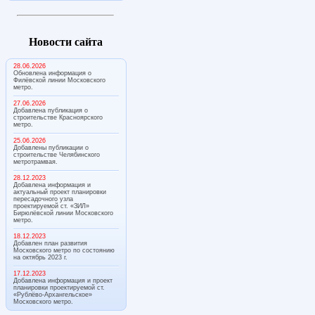
Новости сайта
28.06.2026
Обновлена информация о
Филёвской линии Московского
метро.
27.06.2026
Добавлена публикация о
строительстве Красноярского
метро.
25.06.2026
Добавлены публикации о
строительстве Челябинского
метротрамвая.
28.12.2023
Добавлена информация и
актуальный проект планировки
пересадочного узла
проектируемой ст. «ЗИЛ»
Бирюлёвской линии Московского
метро.
18.12.2023
Добавлен план развития
Московского метро по состоянию
на октябрь 2023 г.
17.12.2023
Добавлена информация и проект
планировки проектируемой ст.
«Рублёво-Архангельское»
Московского метро.