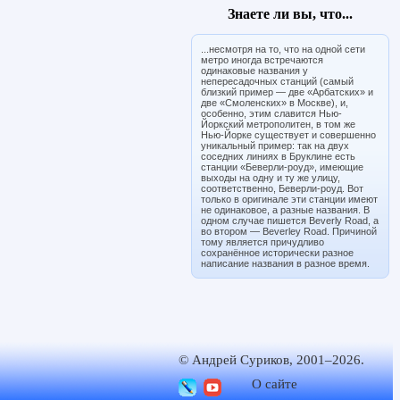
Знаете ли вы, что...
...несмотря на то, что на одной сети
метро иногда встречаются
одинаковые названия у
непересадочных станций (самый
близкий пример — две «Арбатских» и
две «Смоленских» в Москве), и,
особенно, этим славится Нью-
Йоркский метрополитен, в том же
Нью-Йорке существует и совершенно
уникальный пример: так на двух
соседних линиях в Бруклине есть
станции «Беверли-роуд», имеющие
выходы на одну и ту же улицу,
соответственно, Беверли-роуд. Вот
только в оригинале эти станции имеют
не одинаковое, а разные названия. В
одном случае пишется Beverly Road, а
во втором — Beverley Road. Причиной
тому является причудливо
сохранённое исторически разное
написание названия в разное время.
© Андрей Суриков, 2001–2026.
О сайте