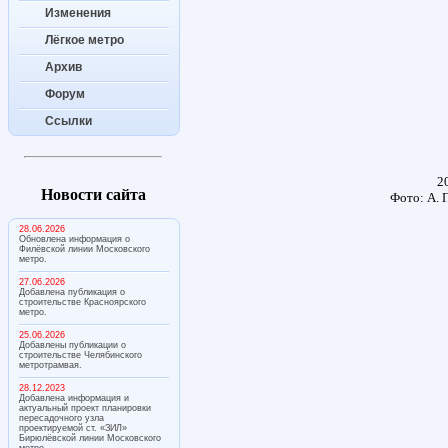
Изменения
Лёгкое метро
Архив
Форум
Ссылки
20
Новости сайта
Фото: А. 
28.06.2026
Обновлена информация о
Филёвской линии Московского
метро.
27.06.2026
Добавлена публикация о
строительстве Красноярского
метро.
25.06.2026
Добавлены публикации о
строительстве Челябинского
метротрамвая.
28.12.2023
Добавлена информация и
актуальный проект планировки
пересадочного узла
проектируемой ст. «ЗИЛ»
Бирюлёвской линии Московского
метро.