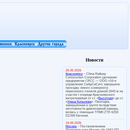
Новости
26.06.2026
Красноярск
– China Railway
Construction Corporation (дочернее
предприятие CRCC — ООО «16-е
управление СиАрСиСи») завершило
проходку левого (северного)
перегонного тоннеля длиной 2640 м на
участке I очереди Красноярского
метротрамвая от ст. «
Высотная
» до ст.
«
Улица Копылова
». Проходка,
завершённая в грунте вследствие
неготовности демонтажной камеры,
велась с помощью ТПМК ZTE-6250
DZ399 Евгения.
19.06.2026
Москва
– Постановлением
Правительства Москвы № 1697-ПП