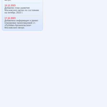
18.12.2023
Добавлен план развития
Московского метро по состоянию
на октябрь 2023 г.
17.12.2023
Добавлена информация и проект
планировки проектируемой ст.
«Рублёво-Архангельское»
Московского метро.