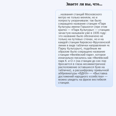
Знаете ли вы, что...
...названия станций Московского
метро не только меняли, но и
попросту укорачивали: так было
сокращено название станции «Парк
Культуры имени Горького» (при этом
кратко — «Парк Культуры» — станцию
зачастую называли уже в 1935 году:
это название было обозначено не
только на путевых стенах, но и на
каждой станции Кировско-Фрунзенской
линии в виде таблички направления «к
Парку Культуры»), подобным же
образом было сокращено название
станции «Филёвский парк», которое
изначально писалось как «Филёвский
парк К. и О.» (на станции до сих пор
бросается в глаза несимметричное
расположение оставшихся букв на
табличке), а расшифровку привычной
аббревиатуры «ВДНХ» — «Выставка
достижений народного хозяйства» —
можно увидеть на фризе вестибюля
станции.