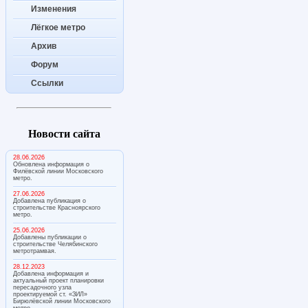
Изменения
Лёгкое метро
Архив
Форум
Ссылки
Новости сайта
28.06.2026
Обновлена информация о
Филёвской линии Московского
метро.
27.06.2026
Добавлена публикация о
строительстве Красноярского
метро.
25.06.2026
Добавлены публикации о
строительстве Челябинского
метротрамвая.
28.12.2023
Добавлена информация и
актуальный проект планировки
пересадочного узла
проектируемой ст. «ЗИЛ»
Бирюлёвской линии Московского
метро.