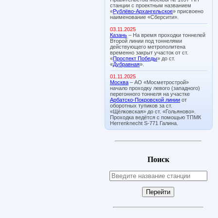
станции с проектным названием
«
Рублёво-Архангельское
» присвоено
наименование «Сберсити».
03.11.2025
Казань
– На время проходки тоннелей
Второй линии под тоннелями
действующего метрополитена
временно закрыт участок от ст.
«
Проспект Победы
» до ст.
«
Дубравная
».
01.11.2025
Москва
– АО «Мосметрострой»
начало проходку левого (западного)
перегонного тоннеля на участке
Арбатско-Покровской линии
от
оборотных тупиков за ст.
«Щёлковская» до ст. «Гольяново».
Проходка ведётся с помощью ТПМК
Herrenknecht S-771 Галина.
Поиск