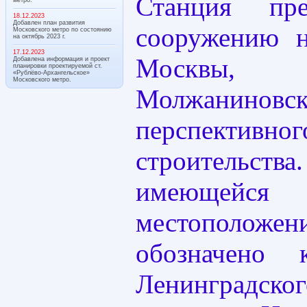
Станция пре
18.12.2023
Добавлен план развития
сооружению н
Московского метро по состоянию
на октябрь 2023 г.
17.12.2023
Москвы,
Добавлена информация и проект
планировки проектируемой ст.
«Рублёво-Архангельское»
Московского метро.
Молжанинов
перспектив
строительс
имеющейс
местополож
обозначено
Ленинградс