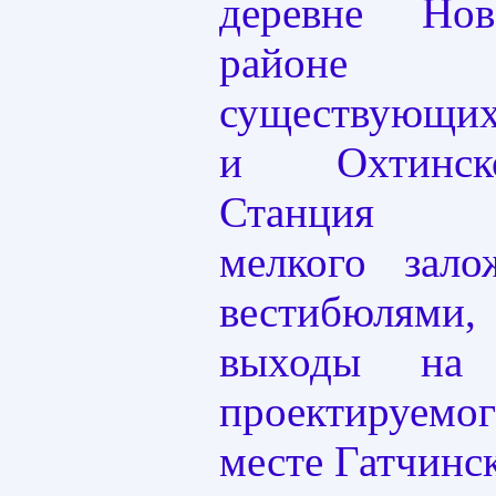
деревне Нов
районе п
существующих
и Охтинско
Станция пр
мелкого зал
вестибюлям
выходы на 
проектируем
месте Гатчинск