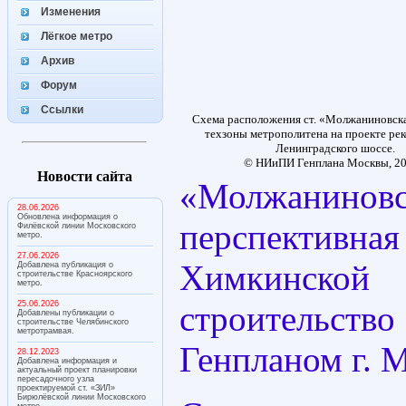
Изменения
Лёгкое метро
Архив
Форум
Ссылки
Схема расположения ст. «Молжаниновска
техзоны метрополитена на проекте ре
Ленинградского шоссе.
© НИиПИ Генплана Москвы, 201
Новости сайта
«Молжани
28.06.2026
Обновлена информация о
перспектив
Филёвской линии Московского
метро.
27.06.2026
Химкинской
Добавлена публикация о
строительстве Красноярского
метро.
25.06.2026
строительств
Добавлены публикации о
строительстве Челябинского
метротрамвая.
Генпланом г. 
28.12.2023
Добавлена информация и
актуальный проект планировки
пересадочного узла
проектируемой ст. «ЗИЛ»
Бирюлёвской линии Московского
метро.