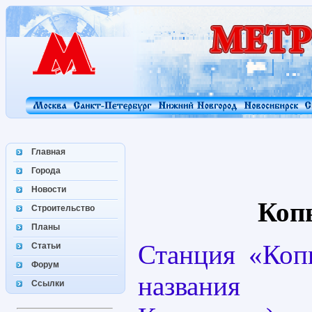
Главная
Города
Новости
Коп
Строительство
Планы
Станция «Коп
Статьи
Форум
названия
Ссылки