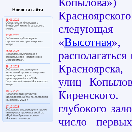
Копылова»)
Новости сайта
Красноярского
28.06.2026
Обновлена информация о
следующая 
Филёвской линии Московского
метро.
27.06.2026
«
Высотная
»
Добавлена публикация о
строительстве Красноярского
метро.
располагаться 
25.06.2026
Добавлены публикации о
строительстве Челябинского
метротрамвая.
Красноярска,
28.12.2023
Добавлена информация и
актуальный проект планировки
пересадочного узла
улиц Копыло
проектируемой ст. «ЗИЛ»
Бирюлёвской линии Московского
метро.
Киренског
18.12.2023
Добавлен план развития
Московского метро по состоянию
на октябрь 2023 г.
глубокого зал
17.12.2023
Добавлена информация и проект
планировки проектируемой ст.
«Рублёво-Архангельское»
число первы
Московского метро.