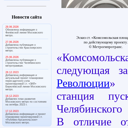
Новости сайта
28.06.2026
Обновлена информация о
Филёвской линии Московского
метро.
Эскиз ст. «Комсомольская пло
по действующему проекту.
27.06.2026
Добавлена публикация о
© Метрогипротранс.
строительстве Красноярского
метро.
«Комсомольс
25.06.2026
Добавлены публикации о
строительстве Челябинского
следующая за
метротрамвая.
28.12.2023
Добавлена информация и
актуальный проект планировки
Революции
» 
пересадочного узла
проектируемой ст. «ЗИЛ»
Бирюлёвской линии Московского
метро.
станция пус
18.12.2023
Добавлен план развития
Московского метро по состоянию
Челябинского
на октябрь 2023 г.
17.12.2023
Добавлена информация и проект
планировки проектируемой ст.
В отличие о
«Рублёво-Архангельское»
Московского метро.