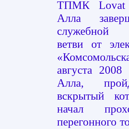
ТПМК Lovat
Алла завер
служебной с
ветви от эле
«Комсомольск
августа 2008
Алла, прой
вскрытый кот
начал прох
перегонного т