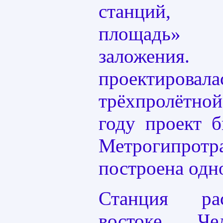
станций, «
площадь»
заложения. 
проектирова
трёхпролётной
году проект 
Метрогипротра
построена одн
Станция ра
востоке Че