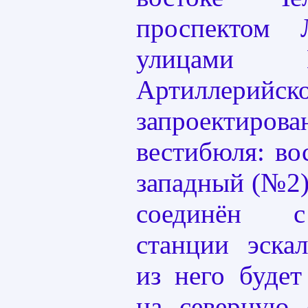
проспектом 
улицами 
Артиллерийск
запроекти
вестибюля: в
западный (№2
соединён с
станции эска
из него будет
на северную 