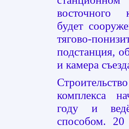
восточного 
будет сооруж
тягово-понизи
подстанция, о
и камера съезд
Строительств
комплекса н
году и вед
способом. 20