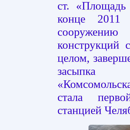
ст. «Площадь
конце 2011
сооружени
конструкций 
целом, заверш
засыпка 
«Комсомоль
стала перво
станцией Челя