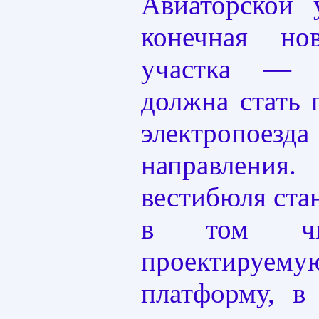
Авиаторской
конечная но
участка — 
должна стать 
электропо
направлени
вестибюля ста
в том ч
проектир
платформу, в 