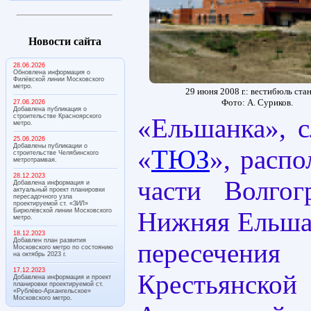
Новости сайта
28.06.2026
Обновлена информация о
Филёвской линии Московского
метро.
29 июня 2008 г.: вестибюль ста
Фото: А. Суриков.
27.06.2026
Добавлена публикация о
строительстве Красноярского
«Ельшанка», с
метро.
25.06.2026
Добавлены публикации о
«
ТЮЗ
», расп
строительстве Челябинского
метротрамвая.
28.12.2023
части Волгог
Добавлена информация и
актуальный проект планировки
пересадочного узла
проектируемой ст. «ЗИЛ»
Бирюлёвской линии Московского
Нижняя Ельшан
метро.
18.12.2023
Добавлен план развития
пересечен
Московского метро по состоянию
на октябрь 2023 г.
17.12.2023
Крестьян
Добавлена информация и проект
планировки проектируемой ст.
«Рублёво-Архангельское»
Московского метро.