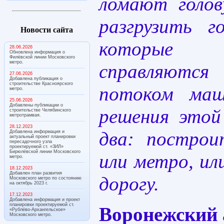
ломают голов
разгрузить г
Новости сайта
которые
28.06.2026
Обновлена информация о
Филёвской линии Московского
метро.
справляются
27.06.2026
Добавлена публикация о
строительстве Красноярского
потоком маш
метро.
25.06.2026
Добавлены публикации о
решения этой
строительстве Челябинского
метротрамвая.
28.12.2023
два: постро
Добавлена информация и
актуальный проект планировки
пересадочного узла
проектируемой ст. «ЗИЛ»
Бирюлёвской линии Московского
или метро, ил
метро.
18.12.2023
Добавлен план развития
дорогу.
Московского метро по состоянию
на октябрь 2023 г.
17.12.2023
Добавлена информация и проект
планировки проектируемой ст.
Воронежский 
«Рублёво-Архангельское»
Московского метро.