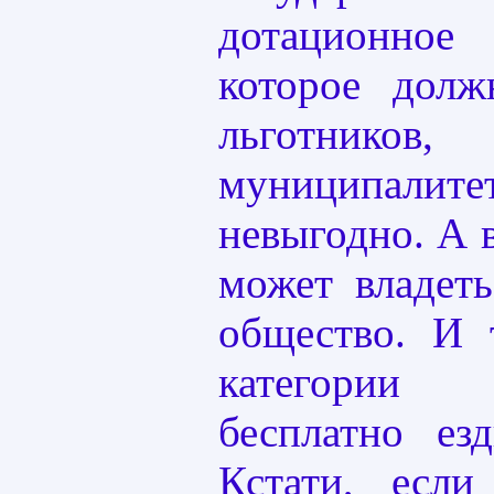
дотационное
которое долж
льготн
муниципал
невыгодно. А 
может владет
общество. И 
категории
бесплатно ез
Кстати, есл