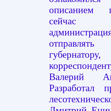
описанием 
сейчас 
администрац
отправля
губернатор
корреспонд
Валерий А
Разработал п
лесотехниче
Дмитрий Енин