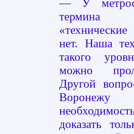
— У метрос
термина
«техническ
нет. Наша те
такого уров
можно прол
Другой вопр
Воронежу 
необходим
доказать толь