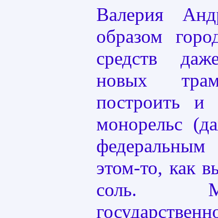
Валерия Анд
образом гор
средств да
новых трам
построить и 
монорельс (д
федеральны
этом-то, как в
соль. 
государс