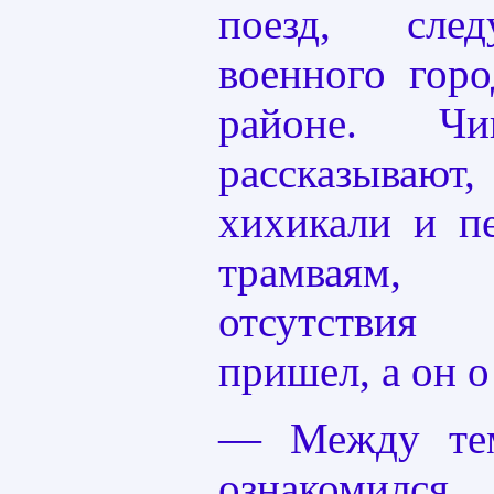
поезд, сле
военного гор
районе. Чи
рассказываю
хихикали и п
трамваям,
отсутствия
пришел, а он о
— Между тем
ознакомил