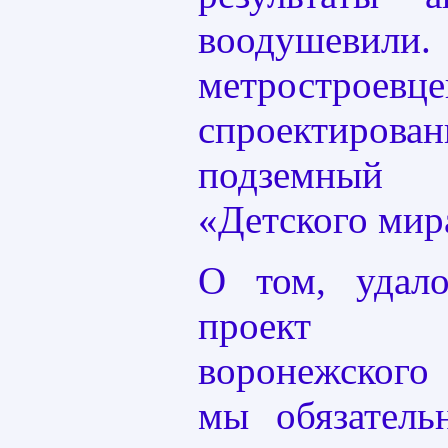
воодушевил
метростроев
спроектир
подземный
«Детского мира
О том, удал
проект р
воронежского
мы обязатель