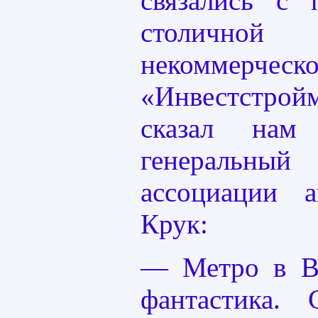
связались с 
столичной
некоммерчес
«Инвестстрой
сказал нам
генеральн
ассоциации 
Крук:
— Метро в В
фантастика.