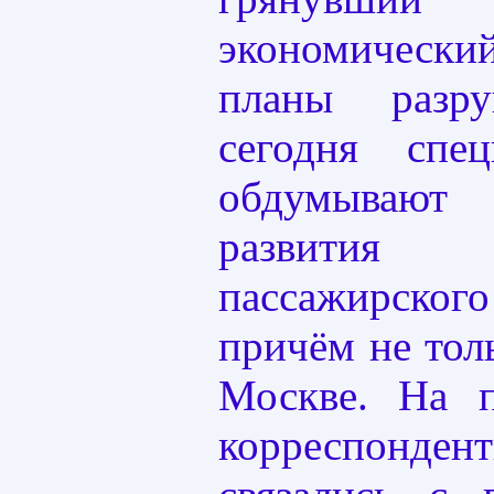
экономическ
планы разр
сегодня спе
обдумывают
развития в
пассажирско
причём не толь
Москве. На 
корреспонд