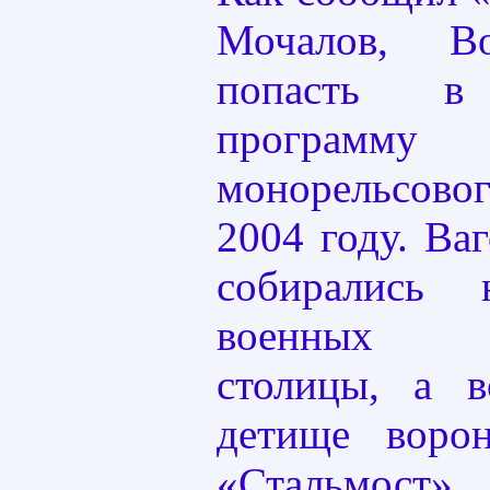
Мочалов, В
попасть в 
программ
монорельсово
2004 году. Ва
собирались
военных п
столицы, а 
детище ворон
«Стальмос