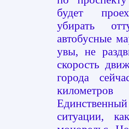
будет проех
убирать отт
автобусные м
увы, не разд
скорость дви
города сейча
километр
Единственный
ситуации, ка