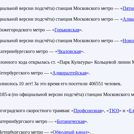
циальной версии подсчёта) станция Московского метро — «
Пятн
циальной версии подсчёта) станция Московского метро — «
Алма
Нижегородского метро — «
Горьковская
».
циальной версии подсчёта) станция Московского метро — «
Ново
катеринбургского метро — «
Чкаловская
».
лонного хода открылась ст. «Парк Культуры» Кольцевой линии 
Петербургского метро — «
Адмиралтейская
».
нилось 10 лет! За это время его посетили 406551 человек.
 185-я (по официальной версии подсчёта) станции Московского м
оградского скоростного трамвая: «
Профсоюзная
», «
ТЮЗ
» и «
Ел
катеринбургского метро — «
Ботаническая
».
Петербургского метро — «
Обводный канал
».