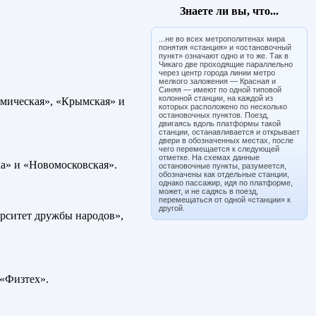
Знаете ли вы, что...
...не во всех метрополитенах мира
понятия «станция» и «остановочный
пункт» означают одно и то же. Так в
Чикаго две проходящие параллельно
через центр города линии метро
мелкого заложения — Красная и
Синяя — имеют по одной типовой
колонной станции, на каждой из
емическая», «Крымская» и
которых расположено по несколько
остановочных пунктов. Поезд,
двигаясь вдоль платформы такой
станции, останавливается и открывает
двери в обозначенных местах, после
чего перемещается к следующей
отметке. На схемах данные
ка» и «Новомосковская».
остановочные пункты, разумеется,
обозначены как отдельные станции,
однако пассажир, идя по платформе,
может, и не садясь в поезд,
перемещаться от одной «станции» к
другой.
ерситет дружбы народов»,
 «Физтех».