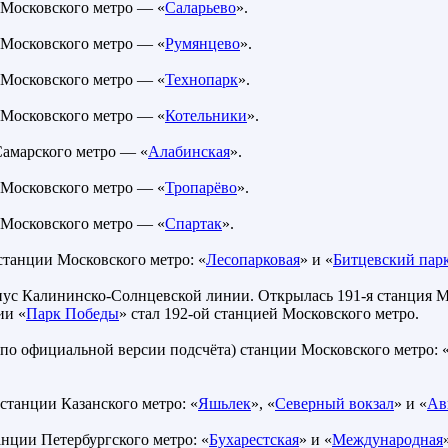
 Московского метро — «
Саларьево
».
 Московского метро — «
Румянцево
».
 Московского метро — «
Технопарк
».
 Московского метро — «
Котельники
».
Самарского метро — «
Алабинская
».
 Московского метро — «
Тропарёво
».
 Московского метро — «
Спартак
».
станции Московского метро: «
Лесопарковая
» и «
Битцевский пар
с Калининско-Солнцевской линии. Открылась 191-я станция М
ии «
Парк Победы
» стал 192-ой станцией Московского метро.
(по официальной версии подсчёта) станции Московского метро: 
 станции Казанского метро: «
Яшьлек
», «
Северный вокзал
» и «
Ав
анции Петербургского метро: «
Бухарестская
» и «
Международная