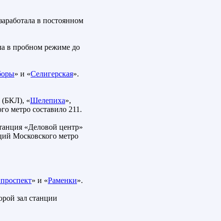
 заработала в постоянном
ла в пробном режиме до
боры
» и «
Селигерская
».
 (БКЛ), «
Шелепиха
»,
го метро составило 211.
Станция «Деловой центр»
ций Московского метро
проспект
» и «
Раменки
».
орой зал станции