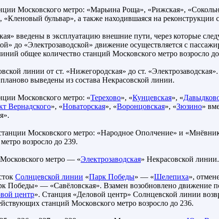
нции Московского метро: «Марьина Роща», «Рижская», «Соколь
 «Кленовый бульвар», а также находившаяся на реконструкции с
ая» введены в эксплуатацию внешние пути, через которые сле
й» до «Электрозаводской» движение осуществляется с пассажир
иний общее количество станций Московского метро возросло до
овской линии от ст. «Нижегородская» до ст. «Электрозаводская
 планово выведены из состава Некрасовской линии.
нции Московского метро: «
Терехово
», «
Кунцевская
», «
Давыдков
кт Вернадского
», «
Новаторская
», «
Воронцовская
», «
Зюзино
» вм
я».
 станции Московского метро: «Народное Ополчение» и «Мнёвни
етро возросло до 239.
 Московского метро — «
Электрозаводская
» Некрасовской линии.
сток
Солнцевской линии
«
Парк Победы
» — «
Шелепиха
», отмен
рк Победы» — «Савёловская». Взамен возобновлено движение п
вой центр
». Станция «Деловой центр» Солнцевской линии воз
ействующих станций Московского метро возросло до 236.