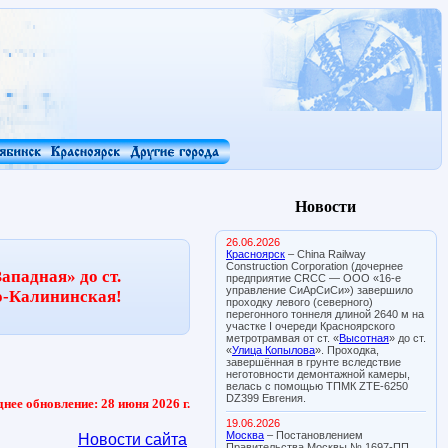
Новости
26.06.2026
Красноярск
– China Railway
Construction Corporation (дочернее
ападная» до ст.
предприятие CRCC — ООО «16-е
управление СиАрСиСи») завершило
о-Калининская!
проходку левого (северного)
перегонного тоннеля длиной 2640 м на
участке I очереди Красноярского
метротрамвая от ст. «
Высотная
» до ст.
«
Улица Копылова
». Проходка,
завершённая в грунте вследствие
неготовности демонтажной камеры,
велась с помощью ТПМК ZTE-6250
DZ399 Евгения.
нее обновление: 28 июня 2026 г.
19.06.2026
Москва
– Постановлением
Новости сайта
Правительства Москвы № 1697-ПП