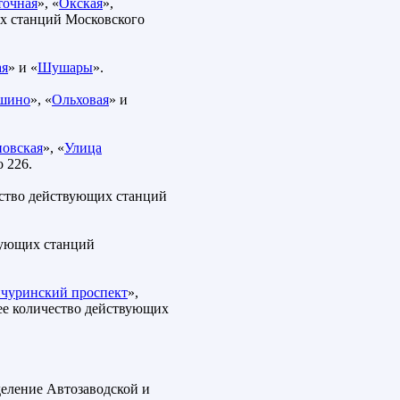
точная
», «
Окская
»,
х станций Московского
ая
» и «
Шушары
».
шино
», «
Ольховая
» и
овская
», «
Улица
 226.
ество действующих станций
вующих станций
чуринский проспект
»,
ее количество действующих
деление Автозаводской и