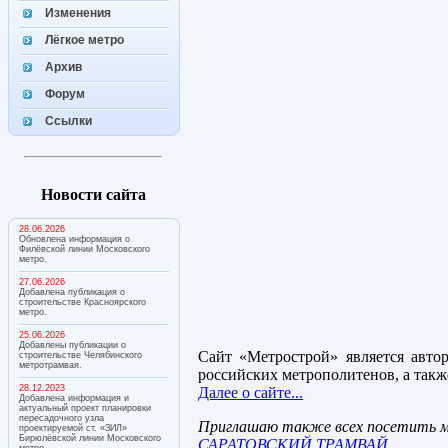
Изменения
Лёгкое метро
Архив
Форум
Ссылки
Новости сайта
28.06.2026
Обновлена информация о
Филёвской линии Московского
метро.
27.06.2026
Добавлена публикация о
строительстве Красноярского
метро.
25.06.2026
Добавлены публикации о
Сайт «Метрострой» является авто
строительстве Челябинского
метротрамвая.
российских метрополитенов, а такж
28.12.2023
Далее о сайте...
Добавлена информация и
актуальный проект планировки
пересадочного узла
Приглашаю также всех посетить м
проектируемой ст. «ЗИЛ»
Бирюлёвской линии Московского
САРАТОВСКИЙ ТРАМВАЙ
.
метро.