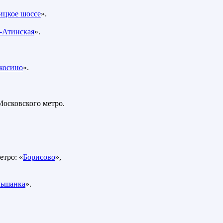
ицкое шоссе
».
-Атинская
».
косино
».
Московского метро.
етро: «
Борисово
»,
ьшанка
».