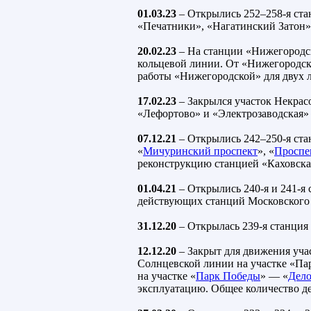
01.03.23
– Открылись 252–258-я ста
«Печатники», «Нагатинский Затон»,
20.02.23
– На станции «Нижегородск
кольцевой линии. От «Нижегородско
работы «Нижегородской» для двух л
17.02.23
– Закрылся участок Некрас
«Лефортово» и «Электрозаводская»
07.12.21
– Открылись 242–250-я ста
«
Мичуринский проспект
», «
Проспе
реконструкцию станцией «Каховска
01.04.21
– Открылись 240-я и 241-я
действующих станций Московского м
31.12.20
– Открылась 239-я станция
12.12.20
– Закрыт для движения уча
Солнцевской линии на участке «Па
на участке «
Парк Победы
» — «
Дело
эксплуатацию. Общее количество д