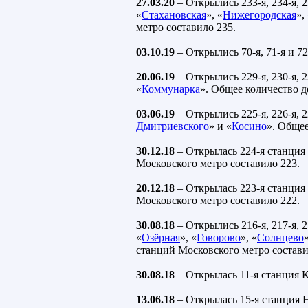
27.03.20
– Открылись 233-я, 234-я, 2
«
Стахановская
», «
Нижегородская
»,
метро составило 235.
03.10.19
– Открылись 70-я, 71-я и 7
20.06.19
– Открылись 229-я, 230-я, 2
«
Коммунарка
». Общее количество 
03.06.19
– Открылись 225-я, 226-я, 2
Дмитриевского
» и «
Косино
». Обще
30.12.18
– Открылась 224-я станция
Московского метро составило 223.
20.12.18
– Открылась 223-я станция
Московского метро составило 222.
30.08.18
– Открылись 216-я, 217-я, 2
«
Озёрная
», «
Говорово
», «
Солнцево
»
станций Московского метро состави
30.08.18
– Открылась 11-я станция 
13.06.18
– Открылась 15-я станция 