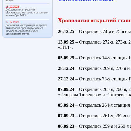
18.12.2023
Добавлен план развития
Московского метро по состоянию
на октябрь 2023 г.
Хронология открытий станц
17.12.2023
Добавлена информация и проект
планировки проектируемой ст.
26.12.25
– Открылись 74-я и 75-я с
«Рублёво-Архангельское»
Московского метро.
13.09.25
– Открылись 272-я, 273-я, 
«ЗИЛ».
05.09.25
– Открылась 14-я станция 
28.12.24
– Открылись 269-я, 270-я 
27.12.24
– Открылась 73-я станция П
07.09.24
– Открылись 265-я, 266-я, 
«Генерала Тюленева» и «Тютчевская
05.09.24
– Открылась 264-я станция 
07.09.23
– Открылись 261-я, 262-я и
06.09.23
– Открылись 259-я и 260-я 