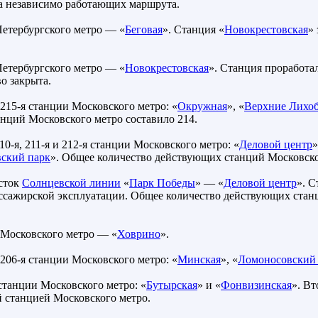
а независимо работающих маршрута.
Петербургского метро — «
Беговая
». Станция «
Новокрестовская
»
Петербургского метро — «
Новокрестовская
». Станция проработа
во закрыта.
 215-я станции Московского метро: «
Окружная
», «
Верхние Лихо
нций Московского метро составило 214.
10-я, 211-я и 212-я станции Московского метро: «
Деловой центр
»
ский парк
». Общее количество действующих станций Московско
сток
Солнцевской линии
«
Парк Победы
» — «
Деловой центр
». 
ссажирской эксплуатации. Общее количество действующих стан
 Московского метро — «
Ховрино
».
 206-я станции Московского метро: «
Минская
», «
Ломоносовский 
станции Московского метро: «
Бутырская
» и «
Фонвизинская
». Вт
-й станцией Московского метро.