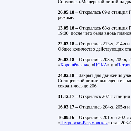
Сормовско-Мещерской линий на дв
26.05.18
– Открылась 69-я станция 
режиме.
13.05.18
– Открылась 68-я станция 
19:00, после чего была вновь плано
22.03.18
– Открылись 213-я, 214-я и
Общее количество действующих ста
26.02.18
– Открылись 208-я, 209-я, 2
«
Хорошёвская
», «
ЦСКА
» и «
Петров
24.02.18
– Закрыт для движения уча
Солнцевской линии выведена из па
сократилось до 206.
31.12.17
– Открылась 207-я станция
16.03.17
– Открылись 204-я, 205-я и
16.09.16
– Открылись 201-я и 202-я 
«
Петровско-Разумовская
» стал 203