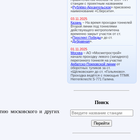
станции с проектным названием
«
Рублёво-Архангельское
» присвоено
наименование «Сберсити».
03.11.2025
Казань
– На время проходки тоннелей
Второй линии под тоннелями
действующего метрополитена
временно закрыт участок от ст.
«
Проспект Победы
» до ст.
«
Дубравная
».
01.11.2025
Москва
– АО «Мосметрострой»
начало проходку левого (западного)
перегонного тоннеля на участке
Арбатско-Покровской линии
от
оборотных тупиков за ст.
«Щёлковская» до ст. «Гольяново».
Проходка ведётся с помощью ТПМК
Herrenknecht S-771 Галина.
Поиск
тию московского и других