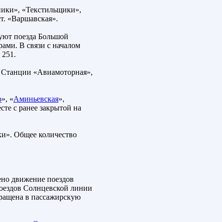
ники», «Текстильщики»,
т. «Варшавская».
дуют поезда Большой
ами. В связи с началом
 251.
». Станции «Авиамоторная»,
о
», «
Аминьевская
»,
есте с ранее закрытой на
ки». Общее количество
ено движение поездов
оездов Солнцевской линии
вращена в пассажирскую