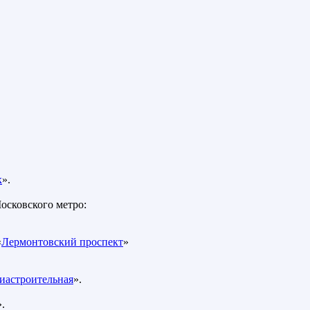
к
».
осковского метро:
«
Лермонтовский проспект
»
иастроительная
».
».