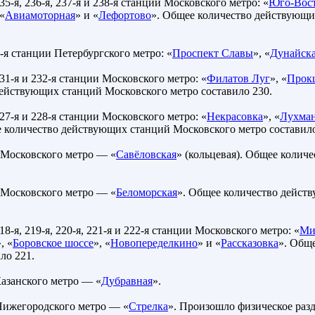
35-я, 236-я, 237-я и 238-я станции Московского метро: «
Юго-Вос
 «
Авиамоторная
» и «
Лефортово
». Общее количество действующи
2-я станции Петербургского метро: «
Проспект Славы
», «
Дунайск
31-я и 232-я станции Московского метро: «
Филатов Луг
», «
Прок
действующих станций Московского метро составило 230.
27-я и 228-я станции Московского метро: «
Некрасовка
», «
Лухман
е количество действующих станций Московского метро составило
 Московского метро — «
Савёловская
» (кольцевая). Общее колич
 Московского метро — «
Беломорская
». Общее количество дейст
18-я, 219-я, 220-я, 221-я и 222-я станции Московского метро: «
Ми
, «
Боровское шоссе
», «
Новопеределкино
» и «
Рассказовка
». Общ
ло 221.
Казанского метро — «
Дубравная
».
Нижегородского метро — «
Стрелка
». Произошло физическое раз